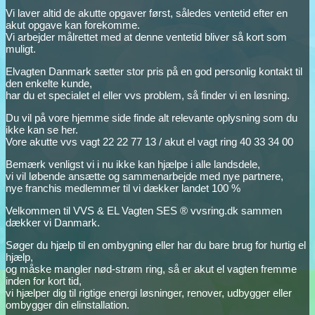
Vi laver altid de akutte opgaver først, således ventetid efter en
akut opgave kan forekomme.
Vi arbejder målrettet med at denne ventetid bliver så kort som
muligt.
Elvagten Danmark sætter stor pris på en god personlig kontakt til
den enkelte kunde,
har du et specialet el eller vvs problem, så finder vi en løsning.
Du vil på vore hjemme side finde alt relevante oplysning som du
ikke kan se her.
Vore akutte vvs vagt 22 22 77 13 / akut el vagt ring 40 33 34 00
Bemærk venligst vi i nu ikke kan hjælpe i alle landsdele,
vi vil løbende ansætte og sammenarbejde med nye partnere,
nye franchis medlemmer til vi dækker landet 100 %
Velkommen til VVS & EL Vagten SES ® vvsring.dk sammen
dækker vi Danmark.
Søger du hjælp til en ombygning eller har du bare brug for hurtig el
hjælp,
og måske mangler nød-strøm ring, så er akut el vagten fremme
inden for kort tid,
vi hjælper dig til rigtige energi løsninger, renover, udbygger eller
ombygger din elinstallation.