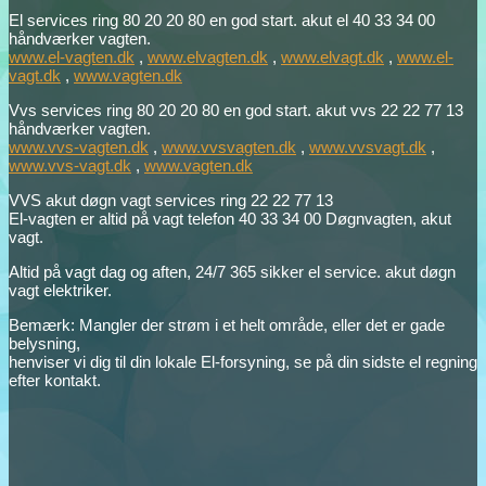
El services ring 80 20 20 80 en god start. akut el 40 33 34 00
håndværker vagten.
www.el-vagten.dk
,
www.elvagten.dk
,
www.elvagt.dk
,
www.el-
vagt.dk
,
www.vagten.dk
Vvs services ring 80 20 20 80 en god start. akut vvs 22 22 77 13
håndværker vagten.
www.vvs-vagten.dk
,
www.vvsvagten.dk
,
www.vvsvagt.dk
,
www.vvs-vagt.dk
,
www.vagten.dk
VVS akut døgn vagt services ring 22 22 77 13
El-vagten er altid på vagt telefon 40 33 34 00 Døgnvagten, akut
vagt.
Altid på vagt dag og aften, 24/7 365 sikker el service. akut døgn
vagt elektriker.
Bemærk: Mangler der strøm i et helt område, eller det er gade
belysning,
henviser vi dig til din lokale El-forsyning, se på din sidste el regning
efter kontakt.