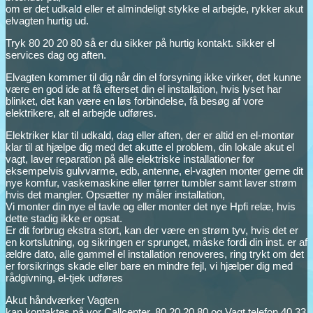
om er det udkald eller et almindeligt stykke el arbejde, rykker akut
elvagten hurtig ud.
Tryk 80 20 20 80 så er du sikker på hurtig kontakt. sikker el
services dag og aften.
Elvagten kommer til dig når din el forsyning ikke virker, det kunne
være en god ide at få efterset din el installation, hvis lyset har
blinket, det kan være en løs forbindelse, få besøg af vore
elektrikere, alt el arbejde udføres.
Elektriker klar til udkald, dag eller aften, der er altid en el-montør
klar til at hjælpe dig med det akutte el problem, din lokale akut el
vagt, laver reparation på alle elektriske installationer for
eksempelvis gulvvarme, edb, antenne, el-vagten monter gerne dit
nye komfur, vaskemaskine eller tørrer tumbler samt laver strøm
hvis det mangler. Opsætter ny måler installation,
Vi monter din nye el tavle og eller monter det nye Hpfi relæ, hvis
dette stadig ikke er opsat.
Er dit forbrug ekstra stort, kan der være en strøm tyv, hvis det er
en kortslutning, og sikringen er sprunget, måske fordi din inst. er af
ældre dato, alle gammel el installation renoveres, ring trykt om det
er forsikrings skade eller bare en mindre fejl, vi hjælper dig med
rådgivning, el-tjek udføres
Akut håndværker Vagten
kan kontaktes på vor Callcenter. 80 20 20 80 og Vagt telefon 40 33