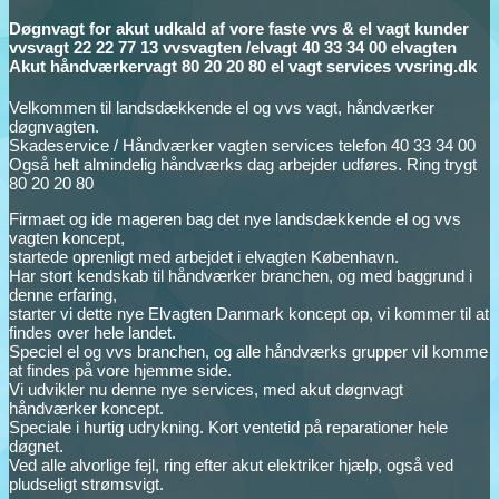
Døgnvagt for akut udkald af vore faste vvs & el vagt kunder
vvsvagt 22 22 77 13 vvsvagten /elvagt 40 33 34 00 elvagten
Akut håndværkervagt 80 20 20 80 el vagt services vvsring.dk
Velkommen til landsdækkende el og vvs vagt, håndværker
døgnvagten.
Skadeservice / Håndværker vagten services telefon 40 33 34 00
Også helt almindelig håndværks dag arbejder udføres. Ring trygt
80 20 20 80
Firmaet og ide mageren bag det nye landsdækkende el og vvs
vagten koncept,
startede oprenligt med arbejdet i elvagten København.
Har stort kendskab til håndværker branchen, og med baggrund i
denne erfaring,
starter vi dette nye Elvagten Danmark koncept op, vi kommer til at
findes over hele landet.
Speciel el og vvs branchen, og alle håndværks grupper vil komme
at findes på vore hjemme side.
Vi udvikler nu denne nye services, med akut døgnvagt
håndværker koncept.
Speciale i hurtig udrykning. Kort ventetid på reparationer hele
døgnet.
Ved alle alvorlige fejl, ring efter akut elektriker hjælp, også ved
pludseligt strømsvigt.