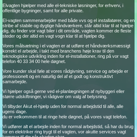
Elvagten hjælper med alle el-tekniske løsninger, for erhverv, i
offentlige bygninger, samt for alle private.
El-vagten sammenarbejder med både vvs og el installatører, og en
stribe af stabile og dygtige håndværkere, står altid klar til at hjælpe
dig, du finder vor vagt biler i dit område, vagten kommer de fleste
steder og der altid en vagt vogn klar til at hjælpe dig.
Vores målsætning i el vagten er at udføre et håndværksmæssigt
korrekt el arbejde, i takt med branchens høje krav til den
teknologiske udvikling inden for el-installationer, ring på vor vagt
telefon 40 33 34 00 hele døgnet.
Vore kunder skal føle at vores rådgivning, service og arbejde er
professionelt og en naturlig del af et godt og konstruktivt
samarbejde.
Vi hjælper også gerne ved el-planlægningen af nybyggeri eller
større udskiftninger, vi rådgiver om valg af belysning.
Vi tilbyder Akut el-hjælp uden for normal arbejdstid til alle, alle
ugens dage.
du er velkommen til at ringe hele døgnet, på vores vagt telefon.
Vi udfører alt el arbejde inden for normal arbejdstid, så har du brug
for en elektriker ring trygt til el vagten, vor akutte services vagt
kommer til dig når skaden sker,